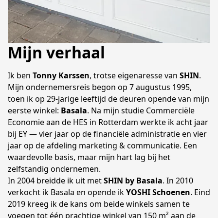
Mijn verhaal
Ik ben 
Tonny Karssen
, trotse eigenaresse van 
SHIN
.
Mijn ondernemersreis begon op 7 augustus 1995, 
toen ik op 29-jarige leeftijd de deuren opende van mijn 
eerste winkel: 
Basala
. Na mijn studie Commerciële 
Economie aan de HES in Rotterdam werkte ik acht jaar 
bij EY — vier jaar op de financiële administratie en vier 
jaar op de afdeling marketing & communicatie. Een 
waardevolle basis, maar mijn hart lag bij het 
zelfstandig ondernemen.
In 2004 breidde ik uit met 
SHIN by Basala
. In 2010 
verkocht ik Basala en opende ik 
YOSHI Schoenen
. Eind 
2019 kreeg ik de kans om beide winkels samen te 
voegen tot één prachtige winkel van 150 m² aan de 